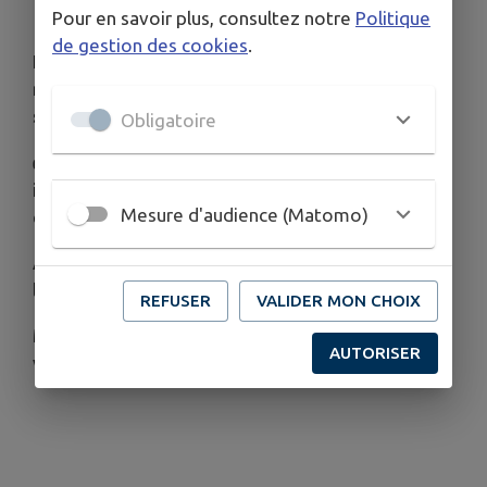
🚫🌲
Massifs forestiers fermés au public
Pour en savoir plus, consultez notre
Politique
de gestion des cookies
.
En raison des conditions météorologiques et du
risque élevé d'incendie, les
massifs forestiers
sont actuellement fermés au public
.
Obligatoire
👉 Nous vous remercions de respecter cette
interdiction afin de préserver notre
Mesure d'audience (Matomo)
environnement et de garantir la sécurité de tous.
Avant toute sortie en forêt, pensez à consulter
les informations officielles sur l'accès aux massifs.
REFUSER
VALIDER MON CHOIX
Merci de votre compréhension et de votre
AUTORISER
vigilance. 🌿🔥