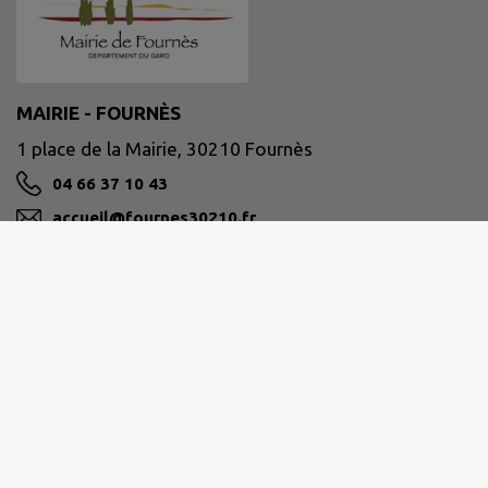
MAIRIE - FOURNÈS
1 place de la Mairie, 30210 Fournès
04 66 37 10 43
accueil@fournes30210.fr
M'Y RENDRE
www.fournes30210.fr/
Site réalisé par
IntraMuros SAS
|
Mentions légales
|
CGU
|
Politique de confidentialité
|
Accessibilité : partiellement conforme