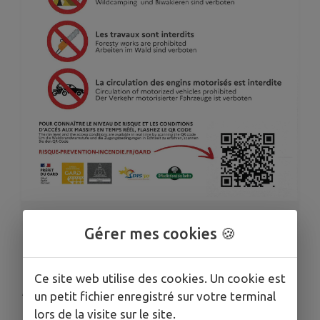
1
/
1
Gérer mes cookies 🍪
MASSIF FERMÉ
Ce site web utilise des cookies. Un cookie est
Publié le jeudi 02 juillet 2026 - Fournès
un petit fichier enregistré sur votre terminal
lors de la visite sur le site.