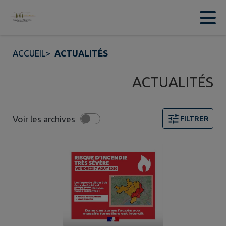
Contenu
Menu
Recherche
Pied de page
ACCUEIL
>
ACTUALITÉS
ACTUALITÉS
Voir les archives
FILTRER
3 actualités trouvées. Filtre sélectionné : Alertes.