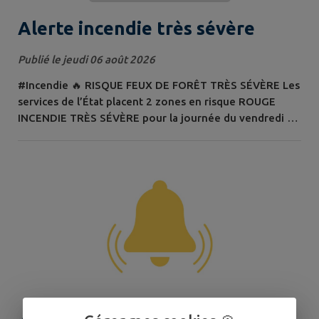
Alerte incendie très sévère
Publié le jeudi 06 août 2026
#Incendie 🔥 RISQUE FEUX DE FORÊT TRÈS SÉVÈRE Les
services de l’État placent 2 zones en risque ROUGE
INCENDIE TRÈS SÉVÈRE pour la journée du vendredi 07
août 2026 : • GARD RHODANIEN • GARRIGUES 🚫 Par
conséquent, les accès, la circulation et la présence
humaine dans les massifs forestiers, landes, maquis et
garrigues de ces zones sont INTERDITS. Consulter la
carte quotidienne du risque incendie...