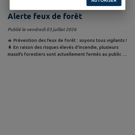
AUTORISER
Alerte feux de forêt
Publié le vendredi 03 juillet 2026
🔥 Prévention des feux de forêt : soyons tous vigilants !
🌲 En raison des risques élevés d'incendie, plusieurs
massifs forestiers sont actuellement fermés au public .
🚫 Respectez les interdictions d'accès pour votre
sécurité et pour protéger notre patrimoine naturel.
Quelques gestes essentiels : ✔️ Ne jetez jamais de
mégots dans la nature. ✔️ N'allumez ni feu ni barbecue
en forêt ou à proximité....