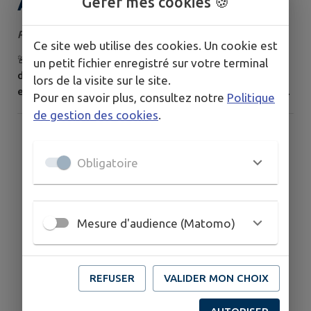
Alerte canicule niveau 3 orange
Gérer mes cookies 🍪
Publié le vendredi 31 juillet 2026
Ce site web utilise des cookies. Un cookie est
🚨 VIGILANCE ORANGE CANICULE 🌡️ À compter de
un petit fichier enregistré sur votre terminal
demain, samedi 1er août 2026 à 12h, le département
lors de la visite sur le site.
est placé en vigilance orange canicule. ➡️ Adoptez les
Pour en savoir plus, consultez notre
Politique
bons réflexes : 💧 Buvez régulièrement de l'eau. 🏠
de gestion des cookies
.
Restez au frais et limitez vos déplacements aux heures
les plus chaudes si possible. 👵 Prenez des nouvelles
des personnes âgées, isolées ou fragiles. La salle 23 est
Obligatoire
ouverte de 7h à 19h, salle...
Mesure d'audience (Matomo)
REFUSER
VALIDER MON CHOIX