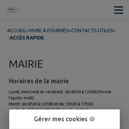
Contenu
Menu
Recherche
Pied de page
ACCUEIL
>
VIVRE À FOURNÈS
>
CONTACTS UTILES
>
ACCÈS RAPIDE
MAIRIE
Horaires de la mairie
Lundi, mercredi et vendredi : de 8h30 à 12h00 (fermé
l'après-midi)
Mardi : de 8h30 à 12h00 et de 15h30 à 17h30
Jeudi : de 15h30 à 17h30 (fermé le matin)
Gérer mes cookies 🍪
1 place de la Mairie, 30210 Fournès