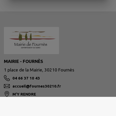
MAIRIE - FOURNÈS
1 place de la Mairie, 30210 Fournès
04 66 37 10 43
accueil@fournes30210.fr
M'Y RENDRE
www.fournes30210.fr/