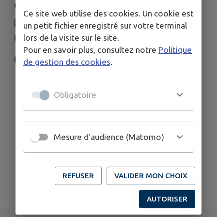
04 66 37 10 43
Ce site web utilise des cookies. Un cookie est
accueil@fournes30210.fr
un petit fichier enregistré sur votre terminal
lors de la visite sur le site.
www.fournes30210.fr/
Pour en savoir plus, consultez notre
Politique
de gestion des cookies
.
Obligatoire
Mesure d'audience (Matomo)
REFUSER
VALIDER MON CHOIX
AUTORISER