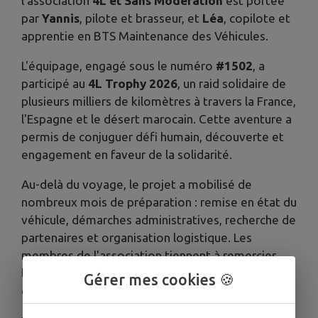
l'association
4L et Sans Modération
est portée
par
Yannis
, pilote et brasseur, et
Léa
, copilote et
apprentie en BTS Maintenance des Véhicules.
L'équipage, engagé sous le numéro
#1502
, a
participé au
4L Trophy 2026
, un raid solidaire de
plusieurs milliers de kilomètres à travers la France,
l'Espagne et le désert marocain. Cette aventure a
permis de conjuguer défi humain, découverte et
engagement en faveur de la solidarité.
Au-delà du voyage, le projet a mobilisé de
nombreux mois de préparation : remise en état du
véhicule, démarches administratives, recherche de
partenaires et organisation logistique. Les
membres de l'association tiennent à remercier
l'ensemble des sponsors et soutiens qui ont
Gérer mes cookies 🍪
contribué à la réalisation de cette aventure.