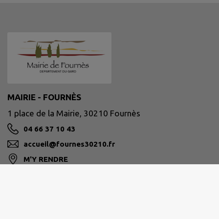
MAIRIE - FOURNÈS
1 place de la Mairie, 30210 Fournès
04 66 37 10 43
accueil@fournes30210.fr
M'Y RENDRE
www.fournes30210.fr/