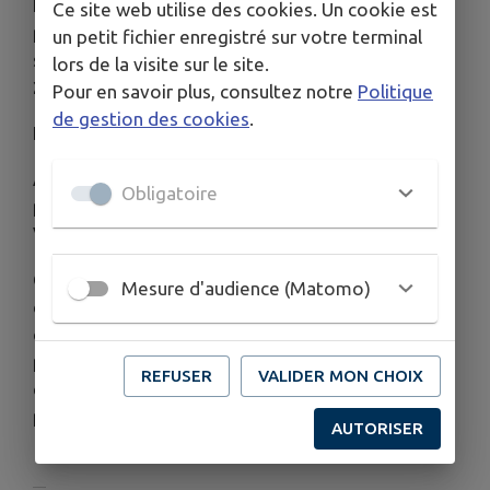
Forts de cette première expérience, les deux
Ce site web utilise des cookies. Un cookie est
participants ont choisi de renouveler l'aventure en
un petit fichier enregistré sur votre terminal
s'engageant dans la
30ᵉ édition du 4L Trophy en
lors de la visite sur le site.
2027
.
Pour en savoir plus, consultez notre
Politique
de gestion des cookies
.
Les Véhicules de Fournès
Afin de contribuer au financement de ce nouveau
Obligatoire
projet, l'association organise la
3ᵉ édition des
Véhicules de Fournès
, le
5 septembre 2026
.
Cette manifestation rassemble passionnés et
Mesure d'audience (Matomo)
curieux autour des véhicules anciens et de
collection, dans un esprit de convivialité et de
partage. Les fonds récoltés permettront
REFUSER
VALIDER MON CHOIX
d'accompagner la préparation de la prochaine
participation au 4L Trophy.
AUTORISER