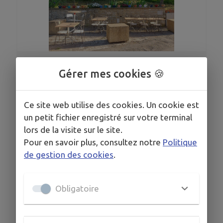
1
/
1
Gérer mes cookies 🍪
Grand choix de pizzas à emporter ou à
Ce site web utilise des cookies. Un cookie est
consommer sur place
un petit fichier enregistré sur votre terminal
lors de la visite sur le site.
Pour en savoir plus, consultez notre
Politique
de gestion des cookies
.
HORAIRES
A partir de 18h30
Obligatoire
COORDONNÉES