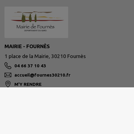
MAIRIE - FOURNÈS
1 place de la Mairie, 30210 Fournès
04 66 37 10 43
accueil@fournes30210.fr
M'Y RENDRE
www.fournes30210.fr/
Site réalisé par
IntraMuros SAS
|
Mentions légales