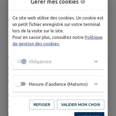
Gérer mes cookies 🍪
Eglise Saint Pancrace
Ce site web utilise des cookies. Un cookie est
LIEU
un petit fichier enregistré sur votre terminal
30390 Aramon
lors de la visite sur le site.
Pour en savoir plus, consultez notre
Politique
de gestion des cookies
.
12e siècle ; 2e moitié 17e siècle
Description historique
Obligatoire
La disposition de l'église permet de supposer que
la réalisation de l'édifice tel qu'il se présente s'est
faite en plusieurs étapes. La construction remonte
Mesure d'audience (Matomo)
au 16e siècle et la tour qui surmonte le choeur
paraît être de cette époque. La façade a été
plaquée au 18e siècle. La nef est bâtie à
REFUSER
VALIDER MON CHOIX
l'emplacement d'un ancien cimetière. L'élément
particulièrement remarquable est le portail