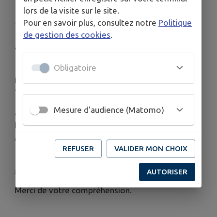
DE VOTRE MAIRIE
lors de la visite sur le site.
Publié le mardi 07 juillet 2026 - Fournès
Pour en savoir plus, consultez notre
Politique
de gestion des cookies
.
📣
COMMUNIQUÉ - MAIRIE DE FOURNÈS
📣
Obligatoire
🚫
FERMETURE EXCEPTIONNELLE
La mairie sera
fermée au public : 📅
Lundi 13 juillet 2026
⏰
Toute la journée
Mesure d'audience (Matomo)
🔓
RÉOUVERTURE
Les services réouvriront aux
horaires habituels : 📅
Mercredi 15 juillet 2026
⏰
À 8h30
REFUSER
VALIDER MON CHOIX
(Pour rappel, le mardi 14 juillet est un jour férié
🇫🇷)
AUTORISER
Merci de votre compréhension.