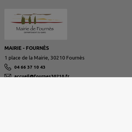
MAIRIE - FOURNÈS
1 place de la Mairie, 30210 Fournès
04 66 37 10 43
accueil@fournes30210.fr
M'Y RENDRE
www.fournes30210.fr/
Site réalisé par
IntraMuros SAS
|
Mentions légales